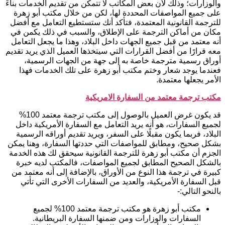
والوزارات؛ وذلك لأن بعض المكاتب لا تتمكن من تقديم الخدمات بناءً
على جميع المواصفات المحددة لها، لكن من خلال مكتب أبو زهرة
للترجمة القانونية المعتمدة، فتأكد أنك ستستطيع التعامل مع أفضل
مكان من أماكن الترجمة على الإطلاق، والسبب في ذلك يكمن في
أنه معتمد من قبل جميع الجهات داخل البلاد، وهذا ما يجعل التعامل
معه قرارًا من أفضل القرارات التي سيتخذها العميل الذي يريد تقديم
أوراق رسمية مترجمة خاصة به إلى جهة من الجهات الرسمية،
فعندما يوجد شعار وختم مكتب أبو زهرة على تلك الخدمات فهذا
الأمر يجعلها معتمدة.
مكتب ترجمة معتمد من السفارة الامريكية
قد يكون غرض العميل بالوصول إلى مكتب ترجمة معتمد 100%
لجميع السفارات، هو أنه يريد التعامل مع السفارة الأمريكية داخل
البلاد، فربما يكون مقبلًا على السفر، ويريد تقديم أوراقه الرسمية
بشكل صحيح، ومطابق للمواصفات التي حددتها السفارة، وهنا يمكن
الجزم أن مكتب أبو زهرة للترجمة القانونية سيحقق لك هذه الخدمة
بالشكل الصحيح المطابق لجميع المواصفات، فالمكتب لديه خبرة
كبيرة في ترجمة هذا النوع من الأوراق، بالإضافة إلى أنه معتمد من
قبل السفارة الأمريكية، والعديد من السفارات الأخرى التي تأتي
بالنحو التالي:-
مكتب أبو زهرة هو مكتب ترجمة معتمد 100% لجميع
السفارات والوزارات ومن ضمنها السفارة البريطانية.