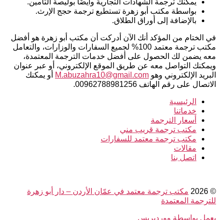
يمكنك ترجمة الشهادات التجارية وأيضًا بوليصة التأمين.
بواسطة مكتب أبو زهرة تستطيع ترجمة حجج الإرث.
بالإضافة إلى أوراق الطلاق.
في الختام من المؤكد أنك الآن أدركت أن مكتب أبو زهرة هو أفضل
مكتب ترجمة معتمد 100% لجميع السفارات والوزارات، والتعامل
معه يضمن لك الحصول على أفضل خدمات الترجمة المعتمدة،
ويمكنك التواصل معه عن طريق الموقع الإلكتروني، أو عبر عنوان
البريد الإلكتروني وهو
M.abuzahra10@gmail.com
أو يمكنك
الاتصال على رقم الهاتف 00962788981256.
الرئيسية
خدماتنا
أسعار الترجمة
مكتب ترجمة قريب مني
مكتب ترجمة معتمد للسفارات
مقالات
اتصل بنا
© 2026
مكتب ترجمة معتمد في عمّان الأردن – دار أبو زهرة
للترجمة المعتمدة
يعمل بواسطة ووردبريس